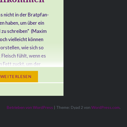
 nicht in der Brat­pfan­
gen haben, um über ein
l zu schrei­ben” (Maxim
och viel­leicht kön­nen
or­stel­len, wie sich so
 Fleisch fühlt, wenn es
n Fett zuckt, um der
s Pfan­nen­bo­dens zu
WEI­TER­LE­SEN
men? Dann schrei­ben Sie
 Thea­ter­stück, in dem
k Fleisch eine wichtige…
Betrieben von WordPress
|
Theme: Dyad 2 von
WordPress.com
.