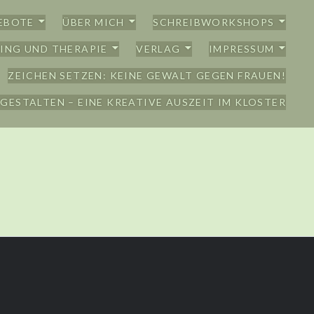
EBOTE
ÜBER MICH
SCHREIBWORKSHOPS
ING UND THERAPIE
VERLAG
IMPRESSUM
ZEICHEN SETZEN: KEINE GEWALT GEGEN FRAUEN!
GESTALTEN – EINE KREATIVE AUSZEIT IM KLOSTER