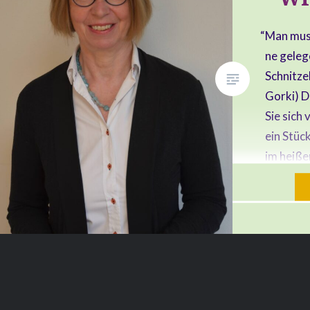
“
Man muss
ne gele­
Schnit­ze
Gor­ki) D
Sie sich v
ein Stück
im hei­ße
Hit­ze de
ent­kom­
doch ein
ein Stüc