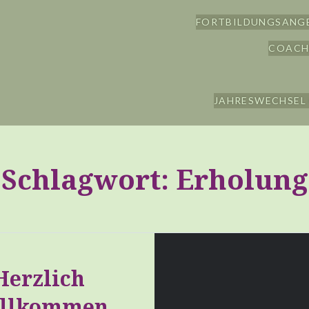
FORTBILDUNGSANG
COACH
JAHRESWECHSEL 
Schlagwort:
Erholung
Herzlich
llkommen