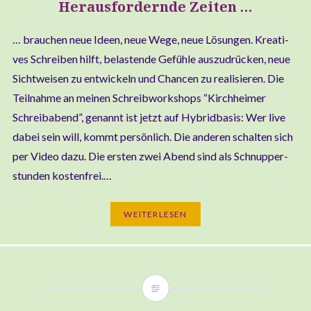
Herausfordernde Zeiten …
… brau­chen neue Ideen, neue Wege, neue Lösun­gen. Krea­ti­
ves Schrei­ben hilft, belas­ten­de Gefüh­le aus­zu­drü­cken, neue
Sicht­wei­sen zu ent­wi­ckeln und Chan­cen zu rea­li­sie­ren. Die
Teil­nah­me an mei­nen Schreib­work­shops “Kirch­hei­mer
Schreiba­bend”, genannt ist jetzt auf Hybrid­ba­sis: Wer live
dabei sein will, kommt per­sön­lich. Die ande­ren schal­ten sich
per Video dazu. Die ers­ten zwei Abend sind als Schnup­per­
stun­den kostenfrei.…
WEI­TER­LE­SEN