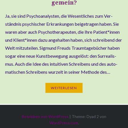
gemein?
Ja, sie sind Psy­cho­ana­lys­ten, die Wesent­li­ches zum Ver­
ständ­nis psy­chi­scher Erkran­kun­gen bei­getra­gen haben. Sie
waren aber auch Psy­cho­the­ra­peu­ten, die Ihre Patient*innen
und Klient*innen dazu ange­hal­ten haben, sich schrei­bend der
Welt mit­zu­tei­len. Sig­mund Freuds Traum­ta­ge­bü­cher haben
sogar eine neue Kunst­be­we­gung aus­ge­löst: den Sur­rea­lis­
mus. Auch die Idee des intui­ti­ven Schrei­bens und des auto­
ma­ti­schen Schrei­bens wur­zelt in sei­ner Metho­de des…
WEI­TER­LE­SEN
Betrieben von WordPress
|
Theme: Dyad 2 von
WordPress.com
.