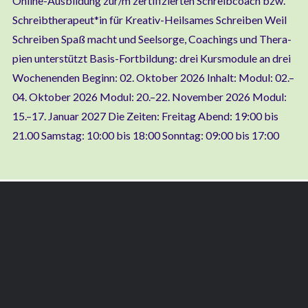
Online-Aus­­­bil­­dung zur/m zer­ti­fi­zier­ten Schreib­coach bzw.
Schreibtherapeut*in für Kre­a­­tiv-Heil­­sa­­mes Schrei­ben Weil
Schrei­ben Spaß macht und Seel­sor­ge, Coa­chings und The­ra­
pien unter­stützt Basis-For­t­­bil­­dung: drei Kurs­mo­du­le an drei
Wochen­en­den Beginn: 02. Okto­ber 2026 Inhalt: Modul: 02.–
04. Okto­ber 2026 Modul: 20.–22. Novem­ber 2026 Modul:
15.–17. Janu­ar 2027 Die Zei­ten: Frei­tag Abend: 19:00 bis
21.00 Sams­tag: 10:00 bis 18:00 Sonn­tag: 09:00 bis 17:00