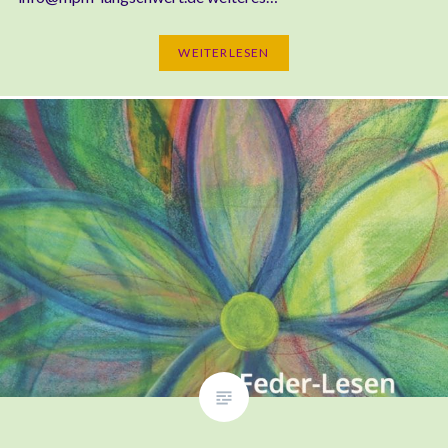
WEI­TER­LE­SEN