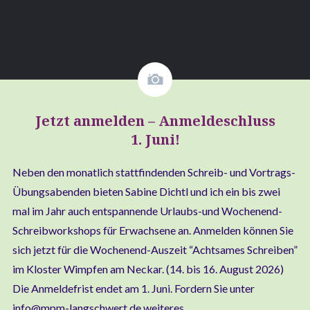
Jetzt anmelden – Anmeldeschluss
1. Juni!
Neben den monat­lich statt­fin­den­den Schreib- und Vor­­­trags-
Übungs­­a­ben­­den bie­ten Sabi­ne Dichtl und ich ein bis zwei
mal im Jahr auch ent­span­nen­de Urlaubs-und Wochen­end-
Schrei­b­­wor­k­­shops für Erwach­se­ne an. Anmel­den kön­nen Sie
sich jetzt für die Wochen­end-Aus­­­zeit “Acht­sa­mes Schrei­ben”
im Klos­ter Wimp­fen am Neckar. (14. bis 16. August 2026)
Die Anmel­de­frist endet am 1. Juni. For­dern Sie unter
info@mpm-langschwert.de weiteres…